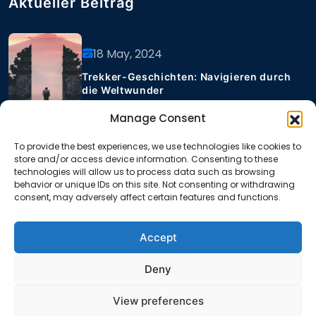
Aktueller Beitrag
18 May, 2024
Trekker-Geschichten: Navigieren durch
die Weltwunder
Manage Consent
To provide the best experiences, we use technologies like cookies to
18 May, 2024
store and/or access device information. Consenting to these
technologies will allow us to process data such as browsing
Trekker-Geschichten: Navigieren durch
behavior or unique IDs on this site. Not consenting or withdrawing
die Weltwunder
consent, may adversely affect certain features and functions.
Accept
Deny
View preferences
Urheberrechte @ 2024
Visa Service Berlin
. Alle Recht